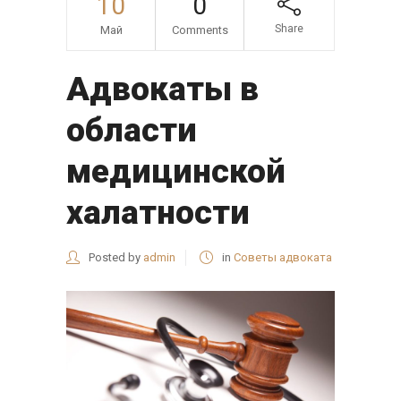
10
0
Share
Май
Comments
Адвокаты в
области
медицинской
халатности
Posted by
admin
in
Советы адвоката