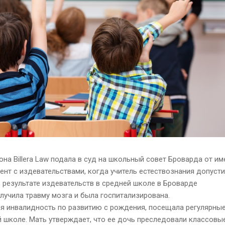
а Billera Law подала в суд на школьный совет Броварда от им
нт с издевательствами, когда учитель естествознания допуст
В результате издевательств в средней школе в Броварде
лучила травму мозга и была госпитализирована.
 инвалидность по развитию с рождения, посещала регулярны
 школе. Мать утверждает, что ее дочь преследовали классовы