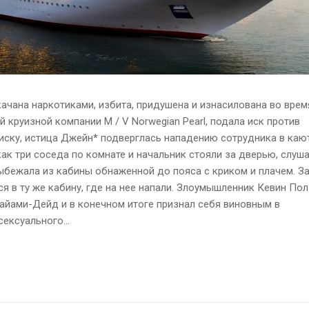
ачана наркотиками, избита, придушена и изнасилована во врем
 круизной компании M / V Norwegian Pearl, подала иск против
иску, истица Джейн* подверглась нападению сотрудника в каю
как три соседа по комнате и начальник стояли за дверью, слуша
ыбежала из кабины обнаженной до пояса с криком и плачем. З
ся в ту же кабину, где на нее напали. Злоумышленник Кевин По
айами-Дейд и в конечном итоге признал себя виновным в
ексуального...