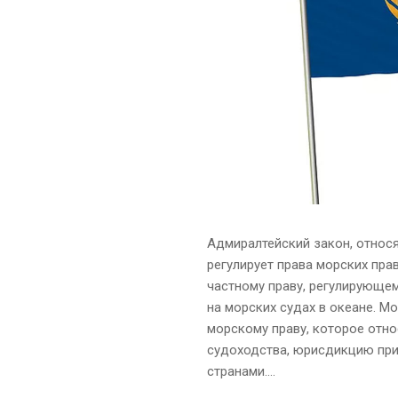
Адмиралтейский закон, относя
регулирует права морских пра
частному праву, регулирующе
на морских судах в океане. 
морскому праву, которое отн
судоходства, юрисдикцию пр
странами....