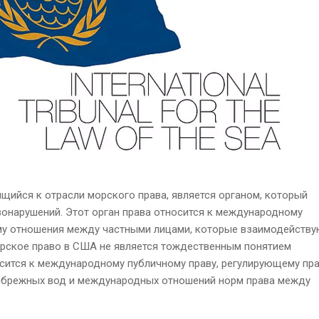
щийся к отрасли морского права, является органом, который
вонарушений. Этот орган права относится к международному
му отношения между частными лицами, которые взаимодейству
Морское право в США не является тождественным понятием
осится к международному публичному праву, регулирующему пр
ибрежных вод и международных отношений норм права между