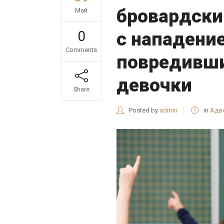
бровардски
Май
0
с нападени
Comments
повредивши
девочки
Share
Posted by
admin
in
Адв