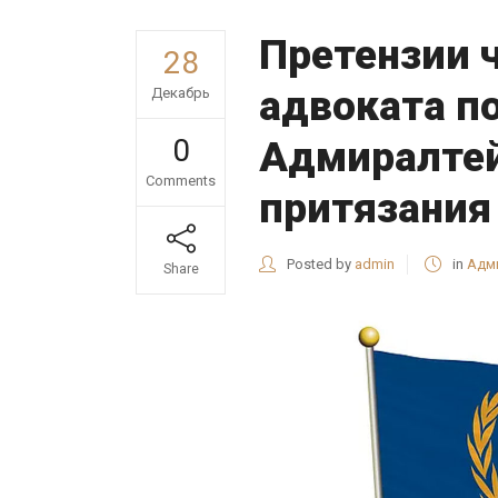
Претензии 
28
адвоката п
Декабрь
0
Адмиралтей
Comments
притязания
Posted by
admin
in
Адм
Share