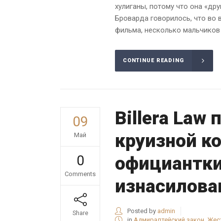
хулиганы, потому что она «дру
Броварда говорилось, что во 
фильма, несколько мальчиков в
CONTINUE READING
Billera Law
09
круизной к
Май
0
официантки
Comments
изнасилова
Posted by
admin
Share
in
Адмиралтейский закон
,
Жес