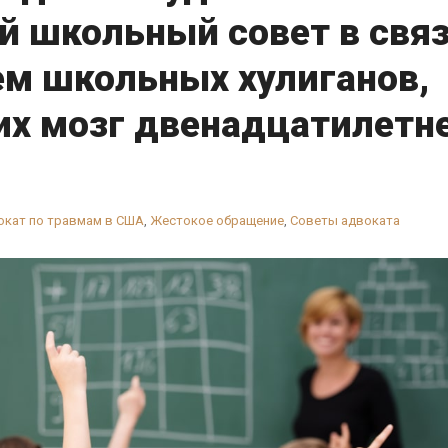
й школьный совет в свя
ем школьных хулиганов,
х мозг двенадцатилетн
окат по травмам в США
,
Жестокое обращение
,
Советы адвоката