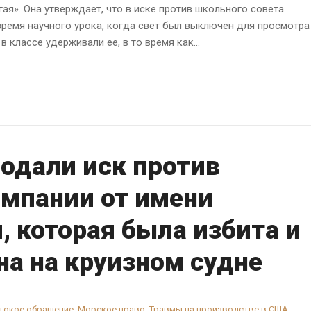
гая». Она утверждает, что в иске против школьного совета
время научного урока, когда свет был выключен для просмотра
 классе удерживали ее, в то время как...
 подали иск против
омпании от имени
, которая была избита и
на на круизном судне
токое обращение
,
Морское право
,
Травмы на производстве в США